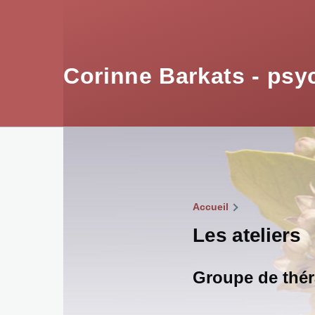
Aller au contenu principal
Corinne Barkats - psy
Accueil
Fil
Les ateliers
d'Ariane
Groupe de thér